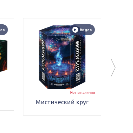
идео
Видео
наличии
Огненный полёт
уг