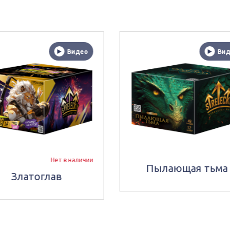
Видео
В
Нет в 
Пылающая тьма
Мистический кр