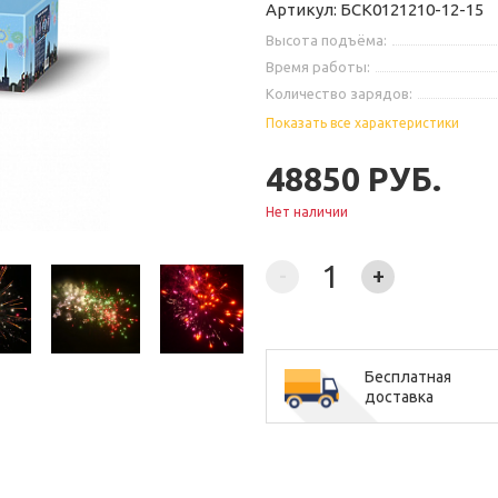
Артикул: БСК0121210-12-15
Высота подъёма:
Время работы:
Количество зарядов:
Калибр:
1";
Показать все характеристики
48850 РУБ.
Нет наличии
-
+
Бесплатная
доставка