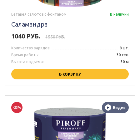
Батарея салютов с фонтаном
В наличии
Саламандра
1040 РУБ.
1550 РУБ.
Количество зарядов:
8 шт.
Время работы:
30 сек.
Высота подъёма:
30 м
В КОРЗИНУ
-23%
Видео