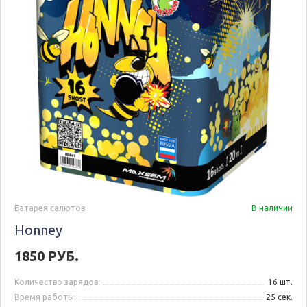
Батарея салютов
В наличии
Honney
1850 РУБ.
Количество зарядов:
16 шт.
Время работы:
25 сек.