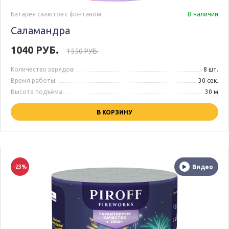
Батарея салютов с фонтаном
В наличии
Саламандра
1040 РУБ.
1550 РУБ.
Количество зарядов:
8 шт.
Время работы:
30 сек.
Высота подъёма:
30 м
В КОРЗИНУ
-23%
Видео